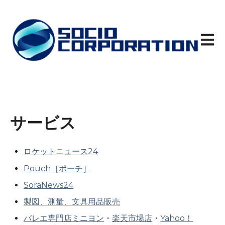
メイン
サービス
ロケットニュース24
Pouch［ポーチ］
SoraNews24
製図、測量、文具用品販売
バレエ専門店ミニヨン
・
楽天市場店
・
Yahoo！